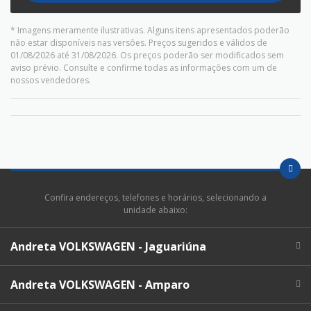
* Imagens meramente ilustrativas. Alguns itens apresentados poderão
não estar disponíveis nas versões. Preços sugeridos e válidos de
01/08/2026 até 31/08/2026. Os preços poderão ser modificados sem
aviso prévio. Consulte e confirme todas as informações com um de
nossos vendedores.
Confira endereços, telefones e horários, selecionando a
unidade abaixo:
Andreta VOLKSWAGEN - Jaguariúna
Andreta VOLKSWAGEN - Amparo