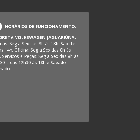
HORÁRIOS DE FUNCIONAMENTO:
DRETA VOLKSWAGEN JAGUARIÚNA:
das: Seg a Sex das 8h às 18h. Sáb das
às 14h. Oficina: Seg a Sex das 8h às
. Serviços e Peças: Seg a Sex das 8h às
30 e das 12h30 às 18h e Sábado
hado