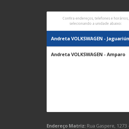
Confira endereços, telefones e horários,
selecionando a unidade abaixo:
Andreta VOLKSWAGEN - Jaguariú
Andreta VOLKSWAGEN - Amparo
Endereço Matriz:
Rua Gaspere, 1273 -