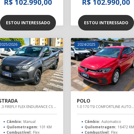
R$ 102.990,00
R$ 102.990,00
ESTOU INTERESSADO
ESTOU INTERESSADO
2025/2026
2024/2025
STRADA
POLO
1.3 FIREFLY FLEX ENDURANCE CS MANUAL
1.0 170 TSI COMFORTLINE AUTOMÁTICO
Câmbio:
Manual
Câmbio:
Automatico
Quilometragem:
101 KM
Quilometragem:
18472 K
Combustível:
Flex
Combustível:
Flex