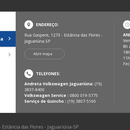
ENDEREÇO:
AN
Rua Gaspere, 1273 - Estância das Flores -
na
Ven
Jaguariúna-SP
8h 
18h
Abrir mapa
11h
Fec
TELEFONES:
Andreta Volkswagen Jaguariúna:
(19)
3837-8400
Volkswagen Service :
0800 019-5775
Serviço de Guincho :
(19) 3807-5160
 Estância das Flores - Jaguariúna-SP