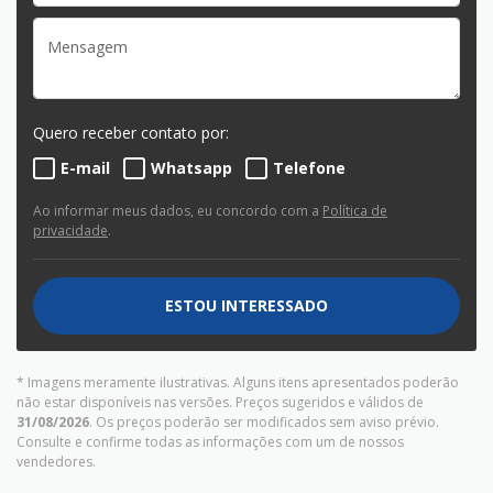
Quero receber contato por:
E-mail
Whatsapp
Telefone
Ao informar meus dados, eu concordo com a
Política de
privacidade
.
ESTOU INTERESSADO
* Imagens meramente ilustrativas. Alguns itens apresentados poderão
não estar disponíveis nas versões. Preços sugeridos e válidos de
31/08/2026
. Os preços poderão ser modificados sem aviso prévio.
Consulte e confirme todas as informações com um de nossos
vendedores.