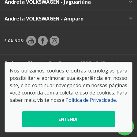
Andreta VOLKSWAGEN - Jaguariúna
Andreta VOLKSWAGEN - Amparo
SIGA-NOS:
Endereço Matriz:
Rua Gaspere, 1273 - Estância das
Flores - Jaguariúna-SP
Nós utilizamos cookies e outras tecnologias para
possibilitar e aprimorar sua experiência em nosso
site, e ao continuar navegando em nossas páginas
você concorda com a coleta e uso de cookies. Para
saber mais, visite nossa
Política de Privacidade
.
© Copyright 2026
AutoForce - Todos os direitos reservados.
Política de privacidade
.
ENTENDI!
Código de Conduta e Ética