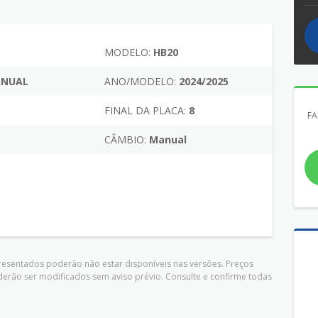
MODELO:
HB20
MANUAL
ANO/MODELO:
2024/2025
FINAL DA PLACA:
8
FA
CÂMBIO:
Manual
presentados poderão não estar disponíveis nas versões. Preços
derão ser modificados sem aviso prévio. Consulte e confirme todas