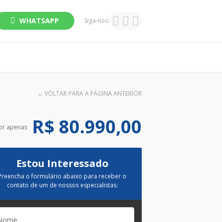
WHATSAPP
Siga-nos:
←
VOLTAR PARA A PÁGINA ANTERIOR
R$ 80.990,00
or apenas
Estou Interessado
Preencha o formulário abaixo para receber o
contato de um de nossos especialistas: