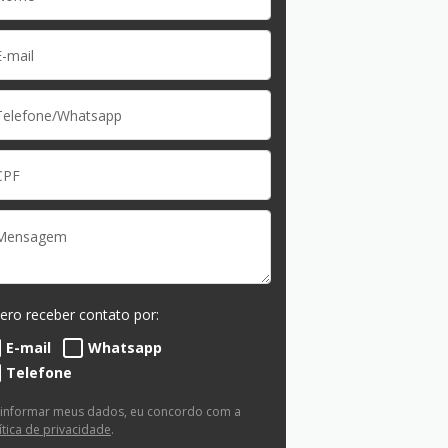
ero receber contato por:
E-mail
Whatsapp
Telefone
 informar meus dados, eu concordo com a
ítica de privacidade
.