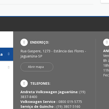
ENDEREÇO:
AN
Rua Gaspere, 1273 - Estância das Flores -
na
Ven
Jaguariúna-SP
8h 
18h
Abrir mapa
11h
Fec
TELEFONES:
Andreta Volkswagen Jaguariúna:
(19)
3837-8400
Volkswagen Service :
0800 019-5775
Serviço de Guincho :
(19) 3807-5160